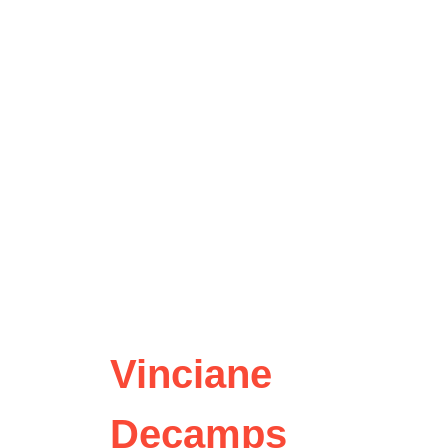
Accueil
Les Ap(h)
Vinciane
Decamps